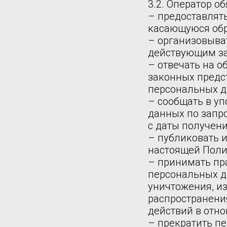
3.2. Оператор об
– предоставлят
касающуюся обр
– организовыва
действующим за
– отвечать на 
законных предст
персональных д
– сообщать в у
данных по запр
с даты получени
– публиковать 
настоящей Поли
– принимать пр
персональных д
уничтожения, и
распространени
действий в отн
– прекратить пе