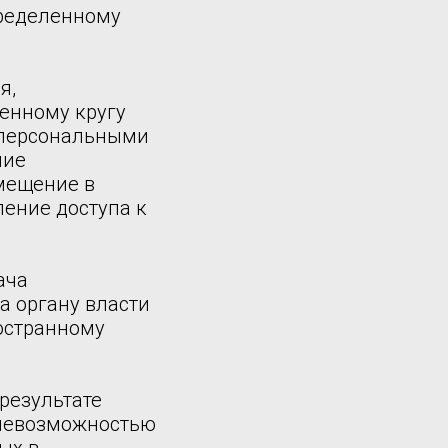
пределенному
я,
енному кругу
 персональными
ние
мещение в
ение доступа к
ача
а органу власти
остранному
результате
 невозможностью