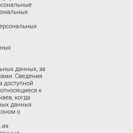
ерсональные
сональных
персональных
нных
ьных данных, за
нами. Сведения
в доступной
 относящиеся к
аев, когда
ных данных.
коном о
 их