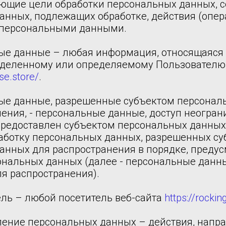
ющие цели обработки персональных данных, с
анных, подлежащих обработке, действия (опер
 персональными данными.
ные данные – любая информация, относящаяся
еделенному или определяемому Пользователю 
se.store/
.
ные данные, разрешенные субъектом персонал
ения, - персональные данные, доступ неогран
предоставлен субъектом персональных данных
работку персональных данных, разрешенных с
анных для распространения в порядке, преду
ональных данных (далее - персональные данн
я распространения).
ель – любой посетитель веб-сайта
https://rockin
вление персональных данных – действия, напр