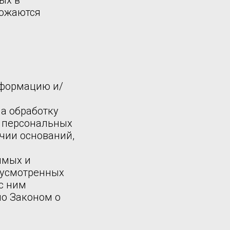
ых в
тожаются
нформацию и/
а обработку
у персональных
чии оснований,
имых и
дусмотренных
с ним
о Законом о