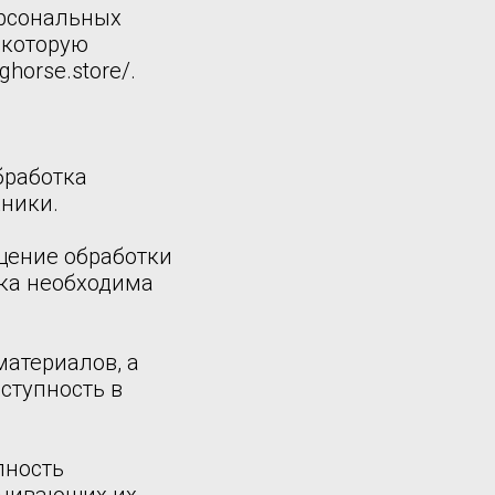
ерсональных
 которую
horse.store/.
бработка
ники.
щение обработки
тка необходима
материалов, а
ступность в
пность