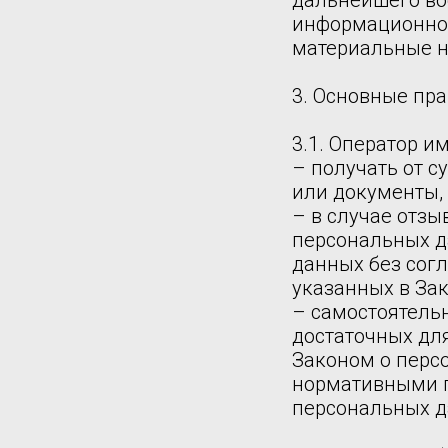
дальнейшего во
информационной
материальные н
3. Основные пра
3.1. Оператор им
– получать от 
или документы,
– в случае отз
персональных д
данных без сог
указанных в За
– самостоятельн
достаточных дл
Законом о перс
нормативными п
персональных д