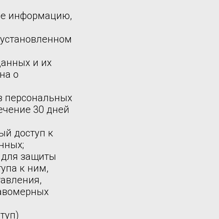
бе информацию,
 установленном
данных и их
на о
в персональных
ечение 30 дней
ый доступ к
нных;
 для защиты
упа к ним,
тавления,
равомерных
туп)