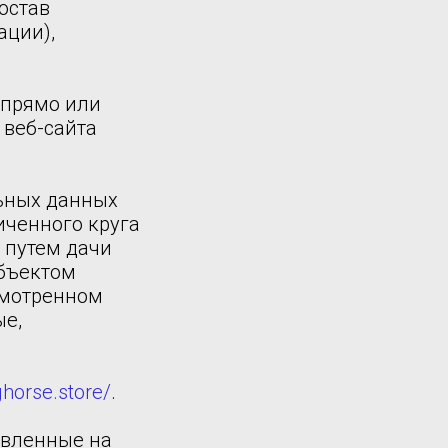
остав
ации),
 прямо или
веб-сайта
ьных данных
иченного круга
 путем дачи
убъектом
смотренном
ые,
ghorse.store/
.
авленные на