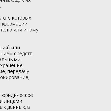
ечивающих их
.
ьтате которых
 информации
ателю или иному
ция) или
анием средств
нальными
 хранение,
ие, передачу
локирование,
, юридическое
ми лицами
ых данных, а