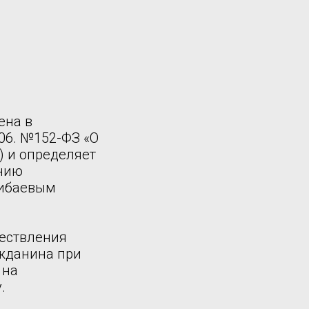
ена в
06. №152-ФЗ «О
) и определяет
ению
Шибаевым
ществления
ажданина при
 на
.