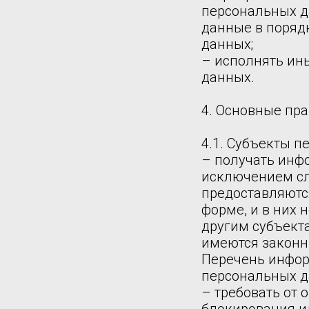
персональных д
данные в поряд
данных;
– исполнять ин
данных.
4. Основные пр
4.1. Субъекты 
– получать инф
исключением сл
предоставляютс
форме, и в них
другим субъект
имеются законн
Перечень инфор
персональных д
– требовать от 